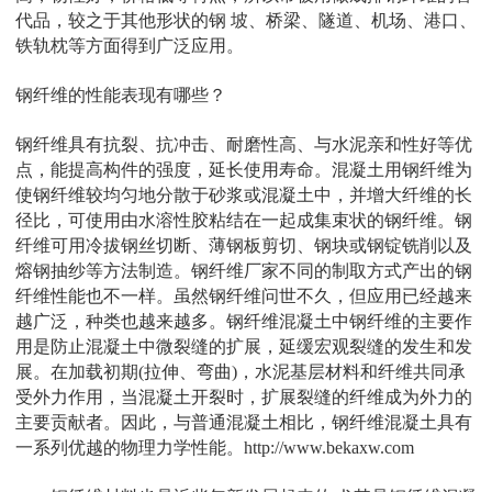
代品，较之于其他形状的钢 坡、桥梁、隧道、机场、港口、
铁轨枕等方面得到广泛应用。
钢纤维的性能表现有哪些？
钢纤维具有抗裂、抗冲击、耐磨性高、与水泥亲和性好等优
点，能提高构件的强度，延长使用寿命。混凝土用钢纤维为
使钢纤维较均匀地分散于砂浆或混凝土中，并增大纤维的长
径比，可使用由水溶性胶粘结在一起成集束状的钢纤维。钢
纤维可用冷拔钢丝切断、薄钢板剪切、钢块或钢锭铣削以及
熔钢抽纱等方法制造。钢纤维厂家不同的制取方式产出的钢
纤维性能也不一样。虽然钢纤维问世不久，但应用已经越来
越广泛，种类也越来越多。钢纤维混凝土中钢纤维的主要作
用是防止混凝土中微裂缝的扩展，延缓宏观裂缝的发生和发
展。在加载初期(拉伸、弯曲)，水泥基层材料和纤维共同承
受外力作用，当混凝土开裂时，扩展裂缝的纤维成为外力的
主要贡献者。因此，与普通混凝土相比，钢纤维混凝土具有
一系列优越的物理力学性能。http://www.bekaxw.com