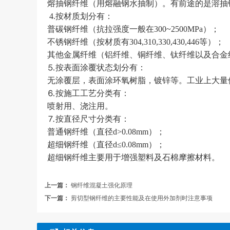
熔抽钢纤维（用熔融钢水抽制）。有前途的是溶抽
4.按材质划分有：
普碳钢纤维（抗拉强度一般在300~2500MPa）；
不锈钢纤维（按材质有304,310,330,430,446等）；
其他金属纤维（铝纤维、铜纤维、钛纤维以及合金
⒌按表面涂覆状态划分有：
无涂覆层，表面涂环氧树脂，镀锌等。工业上大量
⒍按施工工艺分类有：
喷射用、浇注用。
⒎按直径尺寸分类有：
普通钢纤维（直径d>0.08mm）；
超细钢纤维（直径d≤0.08mm）；
超细钢纤维主要用于增强塑料及石棉摩擦材料。
上一篇：
钢纤维混凝土强化原理
下一篇：
剪切型钢纤维的主要性能及在使用外加剂时注意事项