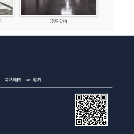
维
现场实拍
钢纤维
网站地图
xml地图