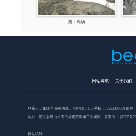
维
施工现场
网站导航:
关于我们
联系人：张经理 服务热线：400-0315-155 手机：
13292436688
邮件：bk
地址：河北省唐山市玉田县杨家套镇工业园区 备案号：
冀ICP备20
网站统计