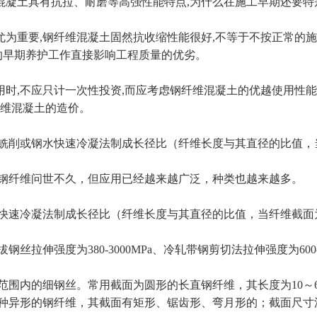
混凝土具有抗拉、耐磨等高强性能特点,为什么在施工早期还要特
为重要,钢纤维混凝土固然抗收缩性能很好,不等于不按正常的施
的早期养护工作直接影响工程质量的优劣。
用时,不应只计一次性投资,而应考虑钢纤维混凝土的优越使用性
纤维混凝土的造价。
铣削或钢水快速冷凝法制成长径比（纤维长度与其直径的比值，
钢纤维问世不久，但应用已经越来越广泛，种类也越来越多。
快速冷凝法制成长径比（纤维长度与其直径的比值，当纤维截面
伸强度为380-3000MPa、冷轧带钢剪切法拉伸强度为600-9
内的细钢丝。常用截面为圆形的长直钢纤维，其长度为10～60毫米
种异形的钢纤维，其截面有矩形、锯齿形、弯月形的；截面尺寸