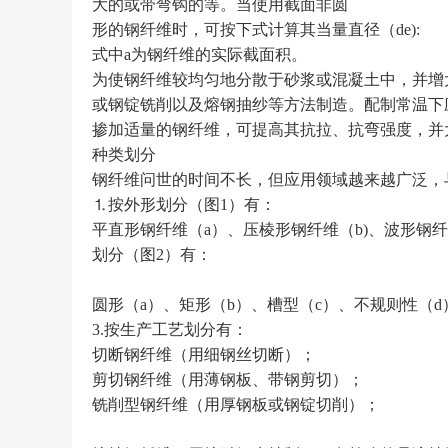
大的或带弯钩的等。当使用截面非圆
形的钢纤维时，可按下式计算其当量直径（de):
式中a为钢纤维的实际截面积。
为使钢纤维较均匀地分散于砂浆或混凝土中，并增
或钢锭铣削以及熔钢抽纱等方法制造。配制常温下
掺加适量的钢纤维，可提高其抗拉、抗弯强度，并
种类划分
钢纤维问世的时间不长，但应用领域越来越广泛，
⒈按外形划分（图1）有：
平直形钢纤维（a）、压棱形钢纤维（b)、波形钢纤
划分（图2）有：
圆形（a）、矩形（b）、槽型（c）、不规则性（d
3.按生产工艺划分有：
切断钢纤维（用细钢丝切断）；
剪切钢纤维（用薄钢板、带钢剪切）；
铣削型钢纤维（用厚钢板或钢锭切削）；